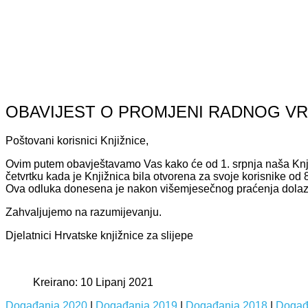
OBAVIJEST O PROMJENI RADNOG VR
Poštovani korisnici Knjižnice,
Ovim putem obavještavamo Vas kako će od 1. srpnja naša Knjiž
četvrtku kada je Knjižnica bila otvorena za svoje korisnike od
Ova odluka donesena je nakon višemjesečnog praćenja dolazaka
Zahvaljujemo na razumijevanju.
Djelatnici Hrvatske knjižnice za slijepe
Kreirano: 10 Lipanj 2021
Događanja 2020
|
Događanja 2019
|
Događanja 2018
|
Događ