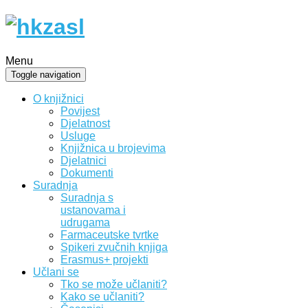
Menu
Toggle navigation
O knjižnici
Povijest
Djelatnost
Usluge
Knjižnica u brojevima
Djelatnici
Dokumenti
Suradnja
Suradnja s
ustanovama i
udrugama
Farmaceutske tvrtke
Spikeri zvučnih knjiga
Erasmus+ projekti
Učlani se
Tko se može učlaniti?
Kako se učlaniti?