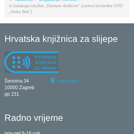
Iz kataloga izložbe „Gledam dodirom“ (radovi korisnika COO
„Vinko Bek“)
Hrvatska knjižnica za slijepe
Šenoina 34
vidi mapu
10000 Zagreb
pp 231
Radno vrijeme
pon-pet 8-16 sati