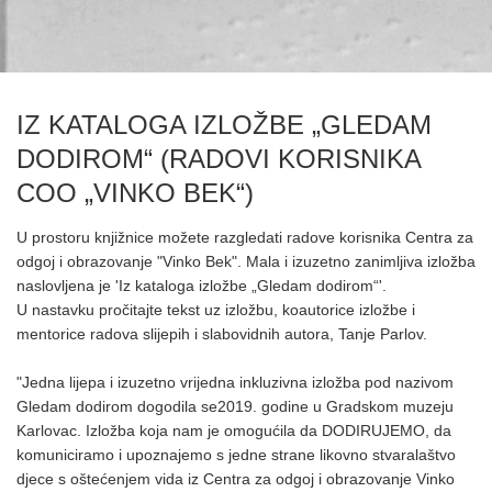
IZ KATALOGA IZLOŽBE „GLEDAM
DODIROM“ (RADOVI KORISNIKA
COO „VINKO BEK“)
U prostoru knjižnice možete razgledati radove korisnika Centra za
odgoj i obrazovanje "Vinko Bek". Mala i izuzetno zanimljiva izložba
naslovljena je 'Iz kataloga izložbe „Gledam dodirom“'.
U nastavku pročitajte tekst uz izložbu, koautorice izložbe i
mentorice radova slijepih i slabovidnih autora, Tanje Parlov.
"Jedna lijepa i izuzetno vrijedna inkluzivna izložba pod nazivom
Gledam dodirom dogodila se2019. godine u Gradskom muzeju
Karlovac. Izložba koja nam je omogućila da DODIRUJEMO, da
komuniciramo i upoznajemo s jedne strane likovno stvaralaštvo
djece s oštećenjem vida iz Centra za odgoj i obrazovanje Vinko