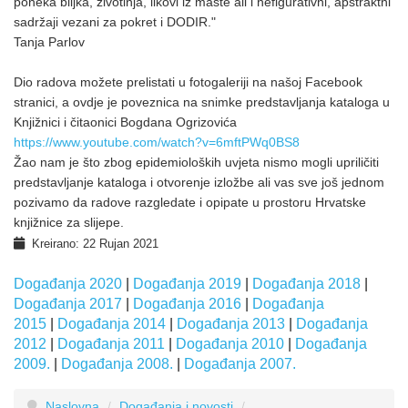
poneka biljka, životinja, likovi iz mašte ali i nefigurativni, apstraktni
sadržaji vezani za pokret i DODIR."
Tanja Parlov
Dio radova možete prelistati u fotogaleriji na našoj Facebook
stranici, a ovdje je poveznica na snimke predstavljanja kataloga u
Knjižnici i čitaonici Bogdana Ogrizovića
https://www.youtube.com/watch?v=6mftPWq0BS8
Žao nam je što zbog epidemioloških uvjeta nismo mogli upriličiti
predstavljanje kataloga i otvorenje izložbe ali vas sve još jednom
pozivamo da radove razgledate i opipate u prostoru Hrvatske
knjižnice za slijepe.
Kreirano: 22 Rujan 2021
Događanja 2020
|
Događanja 2019
|
Događanja 2018
|
Događanja 2017
|
Događanja 2016
|
Događanja
2015
|
Događanja 2014
|
Događanja 2013
|
Događanja
2012
|
Događanja 2011
|
Događanja 2010
|
Događanja
2009.
|
Događanja 2008.
|
Događanja 2007.
Naslovna
/
Događanja i novosti
/