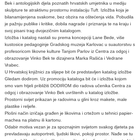
Bek i antologijskih djela poznatih hrvatskih umjetnika u mediju
skulpture te atraktivnu prostornu instalaciju Tuft. Izložba koja je
bilanamijenjena svakome, bez obzira na oštećenja vida. Pobudila
je pažnju publike i kritike, dobila nagrade i priznanja te na kraju i
svoj pisani trag dvojezičnim katalogom.
Izložba i katalog nastali su prema koncepciji Lane Bede, više
kustosice pedagoginje Gradskog muzeja Karlovac u suautorstvu s
profesoricom likovne kulture Tanjom Parlov iz Centra za odgoj i
obrazovanje Vinko Bek te dizajnera Marka Rašića i Vedrane
Vrabec.
U Hrvatskoj knjižnici za slijepe bit će predstavljen katalog izložbe
Gledam dodirom. Uz promociju kataloga bit će i izložba kojom
smo vam htjeli približiti DODIROM dio radova učenika Centra za
odgoj i obrazovanje Vinko Bek uvrštenih u katalog izložbe.
Prostorni svijet prikazan je radovima u glini kroz makete, male
plastike i reljefe.
Plošni način izričaja građen je likovima i crtežom u tehnici papier-
machea na platnu ili kartonu.
Odabir motiva vezan je za spoznajnim svijetom svakog djeteta pa
prevladavaju autoportreti, ljudski likovi, pokoji prostor. Nađe se tu