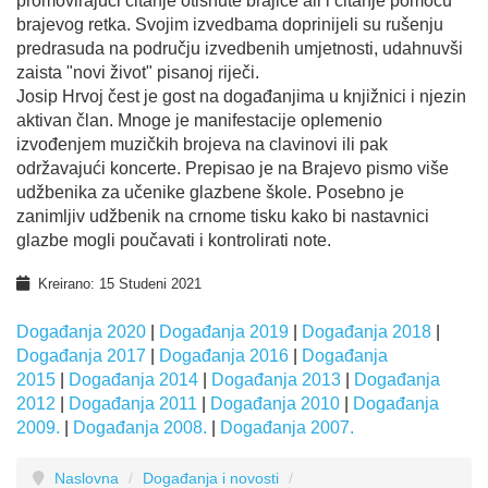
promovirajući čitanje otisnute brajice ali i čitanje pomoću
brajevog retka. Svojim izvedbama doprinijeli su rušenju
predrasuda na području izvedbenih umjetnosti, udahnuvši
zaista "novi život" pisanoj riječi.
Josip Hrvoj čest je gost na događanjima u knjižnici i njezin
aktivan član. Mnoge je manifestacije oplemenio
izvođenjem muzičkih brojeva na clavinovi ili pak
održavajući koncerte. Prepisao je na Brajevo pismo više
udžbenika za učenike glazbene škole. Posebno je
zanimljiv udžbenik na crnome tisku kako bi nastavnici
glazbe mogli poučavati i kontrolirati note.
Kreirano: 15 Studeni 2021
Događanja 2020
|
Događanja 2019
|
Događanja 2018
|
Događanja 2017
|
Događanja 2016
|
Događanja
2015
|
Događanja 2014
|
Događanja 2013
|
Događanja
2012
|
Događanja 2011
|
Događanja 2010
|
Događanja
2009.
|
Događanja 2008.
|
Događanja 2007.
Naslovna
/
Događanja i novosti
/