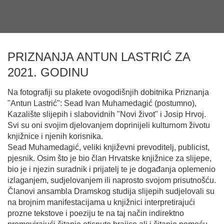
PRIZNANJA ANTUN LASTRIĆ ZA
2021. GODINU
Na fotografiji su plakete ovogodišnjih dobitnika Priznanja
"Antun Lastrić": Sead Ivan Muhamedagić (postumno),
Kazalište slijepih i slabovidnih "Novi život" i Josip Hrvoj.
Svi su oni svojim djelovanjem doprinijeli kulturnom životu
knjižnice i njenih korisnika.
Sead Muhamedagić, veliki književni prevoditelj, publicist,
pjesnik. Osim što je bio član Hrvatske knjižnice za slijepe,
bio je i njezin suradnik i prijatelj te je događanja oplemenio
izlaganjem, sudjelovanjem ili naprosto svojom prisutnošću.
Članovi ansambla Dramskog studija slijepih sudjelovali su
na brojnim manifestacijama u knjižnici interpretirajući
prozne tekstove i poeziju te na taj način indirektno