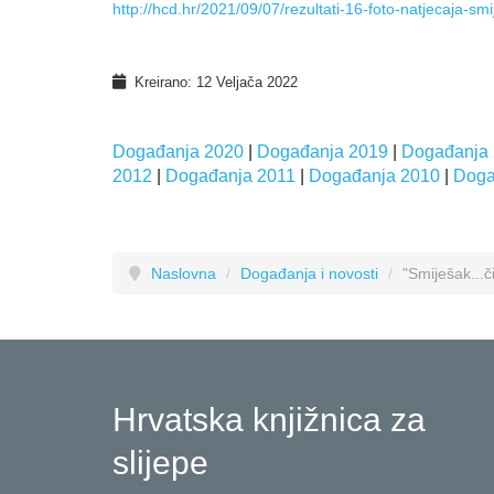
http://hcd.hr/2021/09/07/rezultati-16-foto-natjecaja-smij
Kreirano: 12 Veljača 2022
Događanja 2020
|
Događanja 2019
|
Događanja
2012
|
Događanja 2011
|
Događanja 2010
|
Doga
Naslovna
/
Događanja i novosti
/
"Smiješak...či
Hrvatska knjižnica za
slijepe