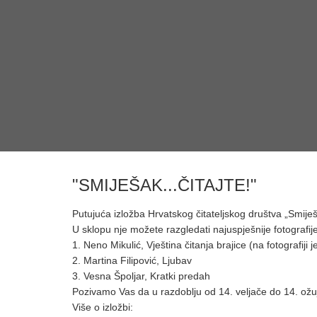
"SMIJEŠAK...ČITAJTE!"
Putujuća
izložba Hrvatskog čitateljskog društva „Smiješa
U sklopu nje možete razgledati najuspješnije fotografij
1. Neno Mikulić, Vještina čitanja brajice (na fotografiji
2. Martina Filipović, Ljubav
3. Vesna Špoljar, Kratki predah
Pozivamo Vas da u razdoblju od 14. veljače do 14. ožujk
Više o izložbi: