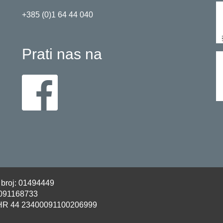
+385 (0)1 64 44 040
Prati nas na
i broj: 01494449
091168733
HR 44 23400091100206999