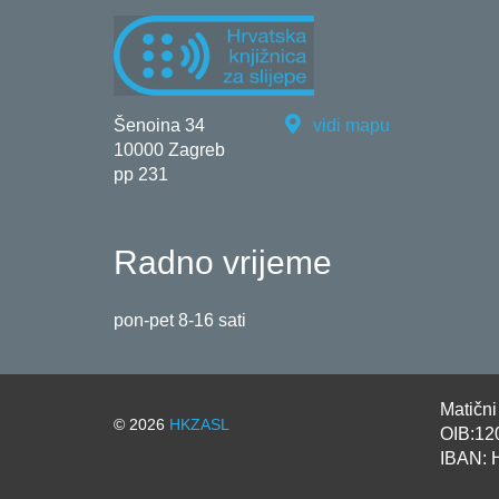
Šenoina 34
vidi mapu
10000 Zagreb
pp 231
Radno vrijeme
pon-pet 8-16 sati
Matičn
© 2026
HKZASL
OIB:12
IBAN: 