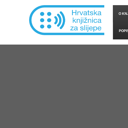
O KNJ
POPI