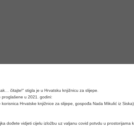
k… čitajte!“ stigla je u Hrvatsku knjižnicu za slijepe.
e proglašene u 2021. godini:
 je korisnica Hrvatske knjižnice za slijepe, gospođa Nada Mikulić iz Siska)
a dođete vidjeti cijelu izložbu uz valjanu covid potvdu u prostorijama k