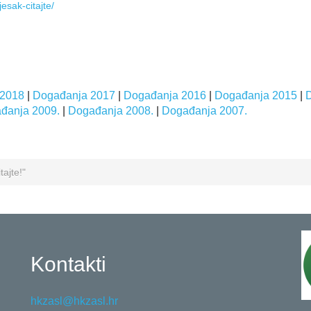
esak-citajte/
 2018
|
Događanja 2017
|
Događanja 2016
|
Događanja 2015
|
đanja 2009.
|
Događanja 2008.
|
Događanja 2007.
tajte!"
Kontakti
hkzasl@hkzasl.hr