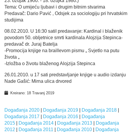
23. ožujak 1900. - 18. ožujka 1980.)
Tema: O umijeću ljubavi i drugim bitnim stvarima
Predavač: Dario Pavić , Odsjek za sociologiju pri hrvatskim
studijima
08.02.2010. U 16:30 satiI predavanje: Kardinal i blaženik
povodom 50. obljetnice smrti kardinala Alojzija Stepinca-
predavač dr. Juraj Batelja
-Promocija knjige na braillevom pismu „ Svjetlo na putu
života „
-Izložba o životu blaženog Alojzija Stepinca
26.01.2010. u 17 sati predstavljanje knjige u audio izdanju
Nade Gašić: Mirna ulica drvored
Kreirano: 18 Travanj 2019
Događanja 2020
|
Događanja 2019
|
Događanja 2018
|
Događanja 2017
|
Događanja 2016
|
Događanja
2015
|
Događanja 2014
|
Događanja 2013
|
Događanja
2012
|
Događanja 2011
|
Događanja 2010
|
Događanja