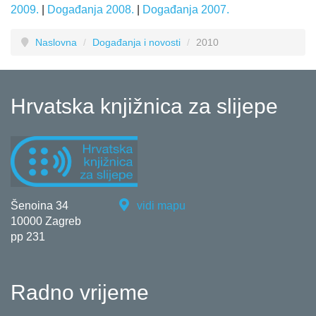
2009.
|
Događanja 2008.
|
Događanja 2007.
Naslovna
/
Događanja i novosti
/
2010
Hrvatska knjižnica za slijepe
Šenoina 34
vidi mapu
10000 Zagreb
pp 231
Radno vrijeme