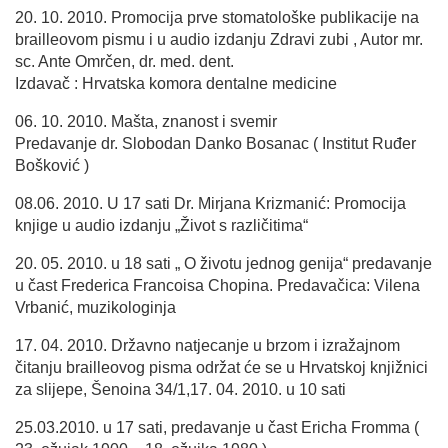
20. 10. 2010. Promocija prve stomatološke publikacije na
brailleovom pismu i u audio izdanju Zdravi zubi , Autor mr.
sc. Ante Omrčen, dr. med. dent.
Izdavač : Hrvatska komora dentalne medicine
06. 10. 2010. Mašta, znanost i svemir
Predavanje dr. Slobodan Danko Bosanac ( Institut Ruđer
Bošković )
08.06. 2010. U 17 sati Dr. Mirjana Krizmanić: Promocija
knjige u audio izdanju „Život s različitima“
20. 05. 2010. u 18 sati „ O životu jednog genija“ predavanje
u čast Frederica Francoisa Chopina. Predavačica: Vilena
Vrbanić, muzikologinja
17. 04. 2010. Državno natjecanje u brzom i izražajnom
čitanju brailleovog pisma održat će se u Hrvatskoj knjižnici
za slijepe, Šenoina 34/1,17. 04. 2010. u 10 sati
25.03.2010. u 17 sati, predavanje u čast Ericha Fromma (