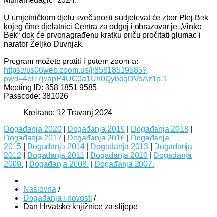
Muhamedagić“ 2024.
U umjetničkom djelu svečanosti sudjelovat će zbor Plej Bek
kojeg čine djelatnici Centra za odgoj i obrazovanje „Vinko
Bek“ dok će prvonagrađenu kratku priču pročitati glumac i
narator Željko Duvnjak.
Program možete pratiti i putem zoom-a:
https://us06web.zoom.us/j/85818519585?
pwd=4eH7jvapP4UC0a1Uh0QybdqDVoAz1p.1
Meeting ID: 858 1851 9585
Passcode: 381026
Kreirano: 12 Travanj 2024
Događanja 2020
|
Događanja 2019
|
Događanja 2018
|
Događanja 2017
|
Događanja 2016
|
Događanja
2015
|
Događanja 2014
|
Događanja 2013
|
Događanja
2012
|
Događanja 2011
|
Događanja 2010
|
Događanja
2009.
|
Događanja 2008.
|
Događanja 2007.
Naslovna
/
Događanja i novosti
/
Dan Hrvatske knjižnice za slijepe