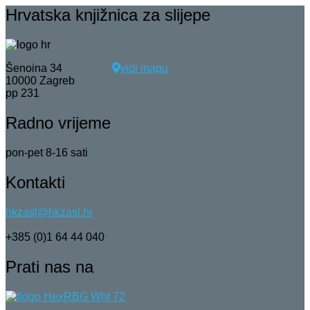
Hrvatska knjižnica za slijepe
Šenoina 34
vidi mapu
10000 Zagreb
pp 231
Radno vrijeme
pon-pet 8-16 sati
Kontakti
hkzasl@hkzasl.hr
+385 (0)1 64 44 040
Prati nas na