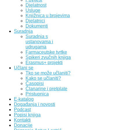
Djelatnost
Usluge
Knjižnica u brojevima
Djelatnici
Dokumenti
Suradnja
Suradnja s
ustanovama i
udrugama
Farmaceutske tvrtke
Spikeri zvučnih knjiga
Erasmus+ projekti
Učlani se
Tko se može učlaniti?
Kako se učlaniti?
Časopisi
Članarine i pretplate
Pristupnica
E-katalog
Događanja i novosti
Podcast
Popisi knjiga
Kontakti
Donacije