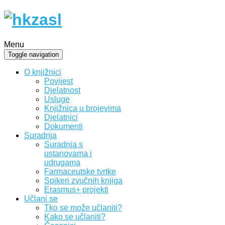
Menu
Toggle navigation
O knjižnici
Povijest
Djelatnost
Usluge
Knjižnica u brojevima
Djelatnici
Dokumenti
Suradnja
Suradnja s
ustanovama i
udrugama
Farmaceutske tvrtke
Spikeri zvučnih knjiga
Erasmus+ projekti
Učlani se
Tko se može učlaniti?
Kako se učlaniti?