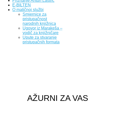
Priznanje Antun Lastrić
E-BILTEN
O matičnoj službi
Smjernice za
pristupačnost
narodnih knjižnica
Ugovor iz Marakeša –
vodič za knjižničare
Upute za stvaranje
pristupačnih formata
AŽURNI ZA VAS