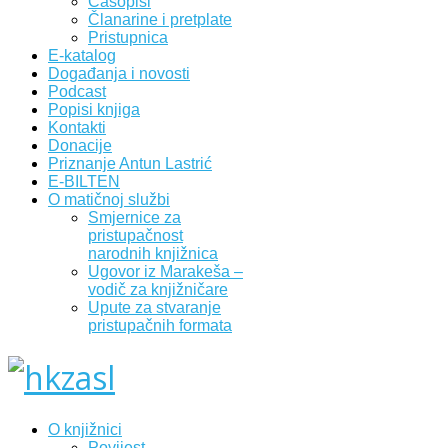
Časopisi
Članarine i pretplate
Pristupnica
E-katalog
Događanja i novosti
Podcast
Popisi knjiga
Kontakti
Donacije
Priznanje Antun Lastrić
E-BILTEN
O matičnoj službi
Smjernice za
pristupačnost
narodnih knjižnica
Ugovor iz Marakeša –
vodič za knjižničare
Upute za stvaranje
pristupačnih formata
O knjižnici
Povijest