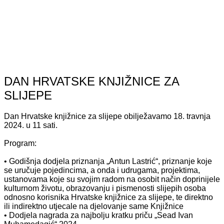
DAN HRVATSKE KNJIŽNICE ZA
SLIJEPE
Dan Hrvatske knjižnice za slijepe obilježavamo 18. travnja
2024. u 11 sati.
Program:
• Godišnja dodjela priznanja „Antun Lastrić“, priznanje koje
se uručuje pojedincima, a onda i udrugama, projektima,
ustanovama koje su svojim radom na osobit način doprinijele
kulturnom životu, obrazovanju i pismenosti slijepih osoba
odnosno korisnika Hrvatske knjižnice za slijepe, te direktno
ili indirektno utjecale na djelovanje same Knjižnice
• Dodjela nagrada za najbolju kratku priču „Sead Ivan